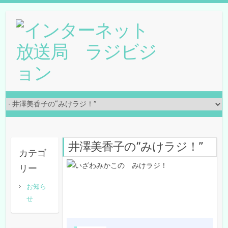
井澤美香子の“みけラジ！”
カテゴ
リー
お知ら
せ