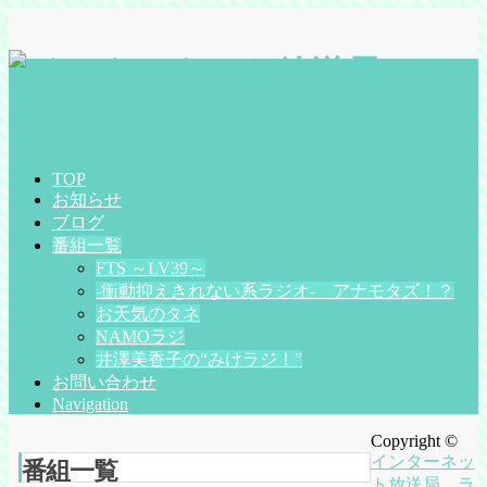
TOP
お知らせ
ブログ
番組一覧
FTS ～LV39～
-衝動抑えきれない系ラジオ- アナモタズ！？
お天気のタネ
NAMOラジ
井澤美香子の“みけラジ！”
お問い合わせ
Navigation
Copyright ©
インターネッ
番組一覧
ト放送局 ラ